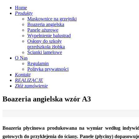
Home
Produkty
Maskownice na grzejniki
Boazeria angielska
Panele ażurowe
Wypełnienie balustrad
Osłony do szkoły
przedszkola żłobka
Ścianki lamelowe
O Nas
Regulamin
Polityka prywatności
Kontakt
REALIZACJE
Złóż zamówienie
Boazeria angielska wzór A3
Boazeria płycinowa produkowana na wymiar według indywid
gotowych do przyklejenia do ściany. Panele (płyciny) dopasowu