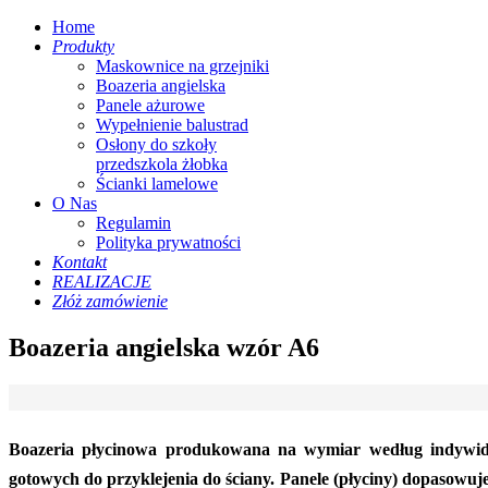
Home
Produkty
Maskownice na grzejniki
Boazeria angielska
Panele ażurowe
Wypełnienie balustrad
Osłony do szkoły
przedszkola żłobka
Ścianki lamelowe
O Nas
Regulamin
Polityka prywatności
Kontakt
REALIZACJE
Złóż zamówienie
Boazeria angielska wzór A6
Boazeria płycinowa produkowana na wymiar według indywid
gotowych do przyklejenia do ściany. Panele (płyciny) dopasowu