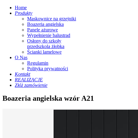
Home
Produkty
Maskownice na grzejniki
Boazeria angielska
Panele ażurowe
Wypełnienie balustrad
Osłony do szkoły
przedszkola żłobka
Ścianki lamelowe
O Nas
Regulamin
Polityka prywatności
Kontakt
REALIZACJE
Złóż zamówienie
Boazeria angielska wzór A21