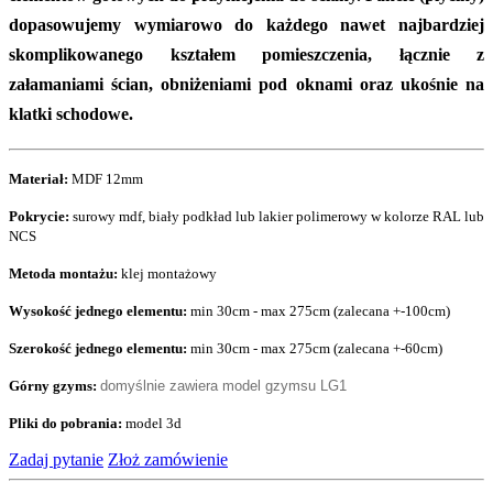
dopasowujemy wymiarowo do każdego nawet najbardziej
skomplikowanego kształem pomieszczenia, łącznie z
załamaniami ścian, obniżeniami pod oknami oraz ukośnie na
klatki schodowe.
Materiał:
MDF 12mm
Pokrycie:
surowy mdf, biały podkład lub lakier polimerowy w kolorze RAL lub
NCS
Metoda montażu:
klej montażowy
Wysokość jednego elementu:
min 30cm - max 275cm (zalecana +-100cm)
Szerokość jednego elementu:
min 30cm - max 275cm (zalecana +-60cm)
Górny gzyms:
domyślnie zawiera model gzymsu LG1
Pliki do pobrania:
model 3d
Zadaj pytanie
Złoż zamówienie