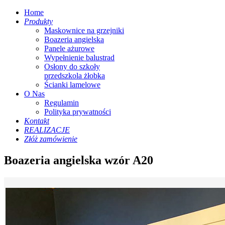
Home
Produkty
Maskownice na grzejniki
Boazeria angielska
Panele ażurowe
Wypełnienie balustrad
Osłony do szkoły
przedszkola żłobka
Ścianki lamelowe
O Nas
Regulamin
Polityka prywatności
Kontakt
REALIZACJE
Złóż zamówienie
Boazeria angielska wzór A20